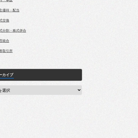
件・事故
主優待・配当
式交換
式分割・株式併合
営統合
券取引所
ーカイブ