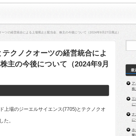
ーツの経営統合による上場廃止と配当金、株主の今後について（2024年9月27日廃止）
とテクノクオーツの経営統合によ
株主の今後について（2024年9月
最
ア
株
三
に
ード上場のジーエルサイエンス(7705)とテクノクオ
ナ
に
ました。
ホ
響