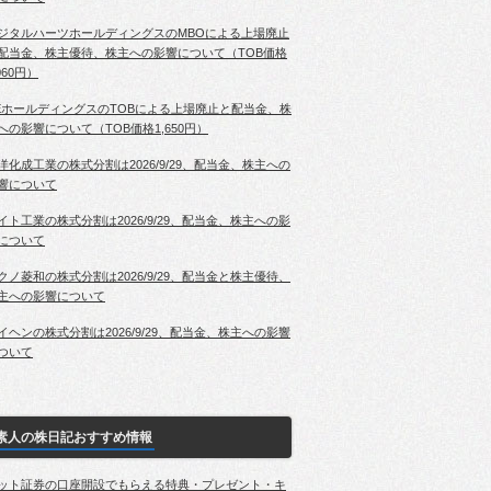
ジタルハーツホールディングスのMBOによる上場廃止
配当金、株主優待、株主への影響について（TOB価格
060円）
EホールディングスのTOBによる上場廃止と配当金、株
への影響について（TOB価格1,650円）
洋化成工業の株式分割は2026/9/29、配当金、株主への
響について
イト工業の株式分割は2026/9/29、配当金、株主への影
について
クノ菱和の株式分割は2026/9/29、配当金と株主優待、
主への影響について
イヘンの株式分割は2026/9/29、配当金、株主への影響
ついて
素人の株日記おすすめ情報
ット証券の口座開設でもらえる特典・プレゼント・キ