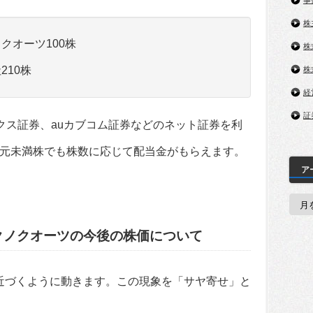
事
株
ノクオーツ100株
株
210株
株
経
証
ックス証券、auカブコム証券などのネット証券を利
元未満株でも株数に応じて配当金がもらえます。
ア
ア
ー
カ
イ
クノクオーツの今後の株価について
ブ
に近づくように動きます。この現象を「サヤ寄せ」と