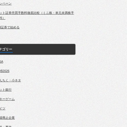
ンペーン
ット証券売買手数料徹底比較（ミニ株・単元未満株手
料）
BI証券で始める
テゴリー
SA
B2026
んちく・小ネタ
ット銀行
ネーゲーム
イツ
場廃止企業