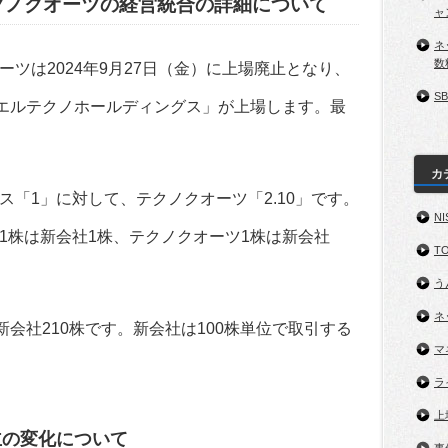
クノクオーツの経営統合の詳細について
ャ
ネ
数
ツは2024年9月27日（金）に上場廃止となり、
S
ーエルテクノホールディングス」が上場します。最
カ
「1」に対して、テクノクオーツ「2.10」です。
NI
1株は新会社1株、テクノクオーツ1株は新会社
TO
う
ネ
新会社210株です。新会社は100株単位で取引する
マ
ラ
上
主の変化について