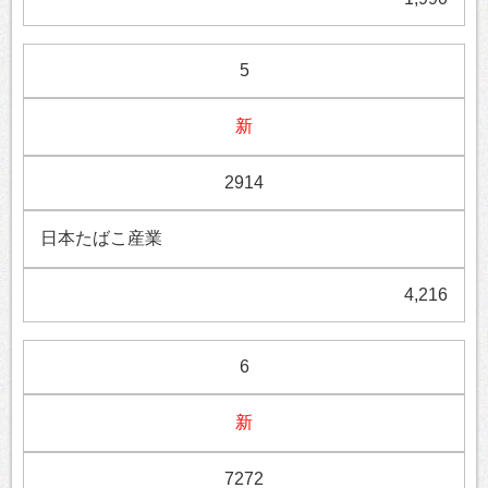
5
新
2914
日本たばこ産業
4,216
6
新
7272