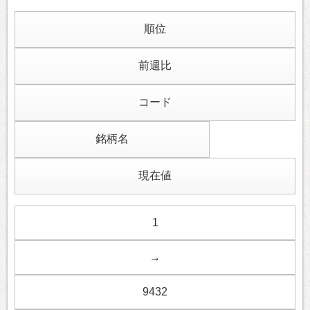
順位
前週比
コード
銘柄名
現在値
1
→
9432