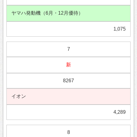
ヤマハ発動機（6月・12月優待）
1,075
7
新
8267
イオン
4,289
8