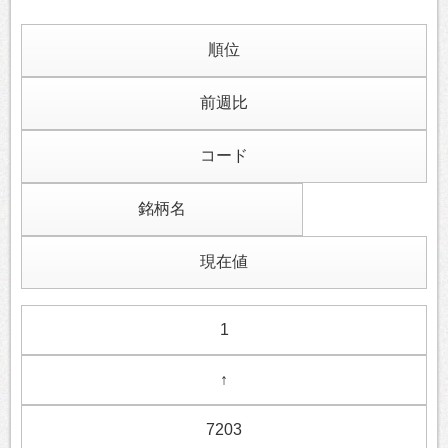
順位
前週比
コード
銘柄名
現在値
1
↑
7203