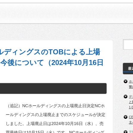
ルディングスのTOBによる上場
後について（2024年10月16日
最
ホ
響
デ
と
（追記）NCホールディングスの上場廃止日決定NCホ
1,
ールディングスの上場廃止までのスケジュールが決定
C
主
しました。上場廃止日は2024年10月16日（水）、売
買最終日は10月15日（火）です。NCホールディング
三