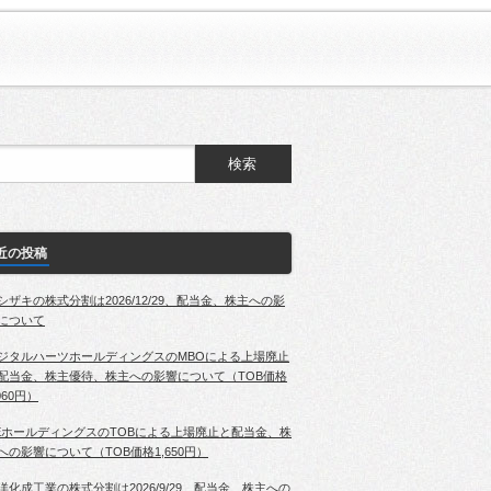
近の投稿
シザキの株式分割は2026/12/29、配当金、株主への影
について
ジタルハーツホールディングスのMBOによる上場廃止
配当金、株主優待、株主への影響について（TOB価格
060円）
EホールディングスのTOBによる上場廃止と配当金、株
への影響について（TOB価格1,650円）
洋化成工業の株式分割は2026/9/29、配当金、株主への