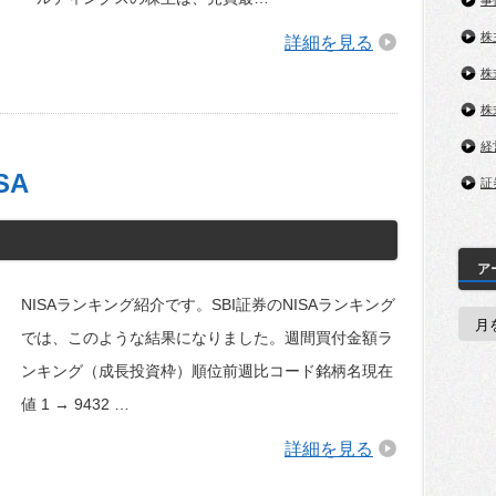
事
株
詳細を見る
株
株
経
SA
証
ア
NISAランキング紹介です。SBI証券のNISAランキング
ア
ー
では、このような結果になりました。週間買付金額ラ
カ
イ
ンキング（成長投資枠）順位前週比コード銘柄名現在
ブ
値 1 → 9432 …
詳細を見る