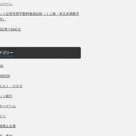
ンペーン
ット証券売買手数料徹底比較（ミニ株・単元未満株手
料）
BI証券で始める
テゴリー
SA
B2026
んちく・小ネタ
ット銀行
ネーゲーム
イツ
場廃止企業