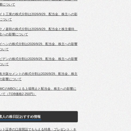
響について
イト工業の株式分割は2026/9/29、配当金、株主への影
について
クノ菱和の株式分割は2026/9/29、配当金と株主優待、
主への影響について
イヘンの株式分割は2026/9/29、配当金、株主への影響
ついて
ビデンの株式分割は2026/9/29、配当金、株主への影響
ついて
友大阪セメントの株式分割は2026/9/29、配当金、株主
の影響について
PMCのMBOによる上場廃止と配当金、株主への影響に
いて（TOB価格2,250円）
素人の株日記おすすめ情報
ット証券の口座開設でもらえる特典・プレゼント・キ