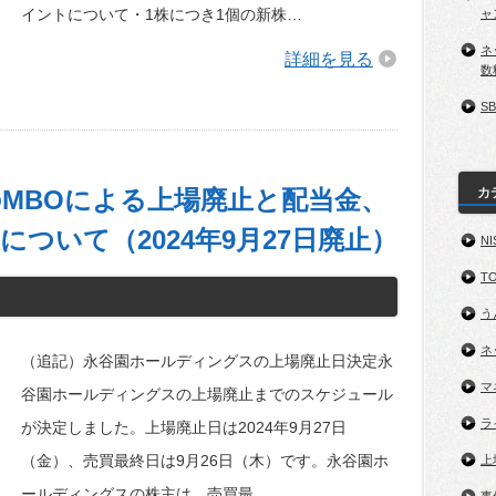
イントについて・1株につき1個の新株…
ャ
ネ
詳細を見る
数
S
MBOによる上場廃止と配当金、
カ
ついて（2024年9月27日廃止）
NI
TO
う
ネ
（追記）永谷園ホールディングスの上場廃止日決定永
マ
谷園ホールディングスの上場廃止までのスケジュール
ラ
が決定しました。上場廃止日は2024年9月27日
（金）、売買最終日は9月26日（木）です。永谷園ホ
上
ールディングスの株主は、売買最…