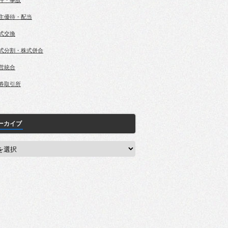
件・事故
主優待・配当
式交換
式分割・株式併合
営統合
券取引所
ーカイブ