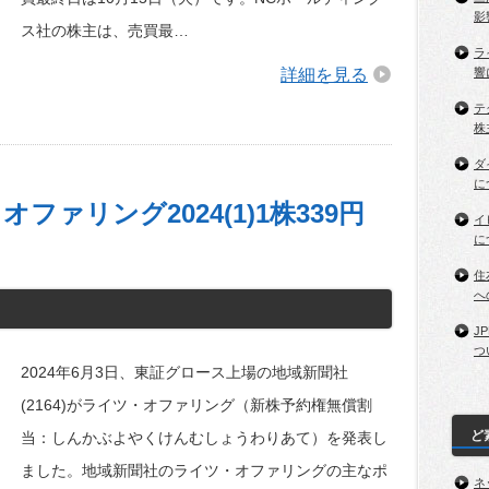
影
ス社の株主は、売買最…
ラ
詳細を見る
響
テ
株
ダ
に
ァリング2024(1)1株339円
イ
に
住
へ
J
つ
2024年6月3日、東証グロース上場の地域新聞社
(2164)がライツ・オファリング（新株予約権無償割
ど
当：しんかぶよやくけんむしょうわりあて）を発表し
ました。地域新聞社のライツ・オファリングの主なポ
ネ