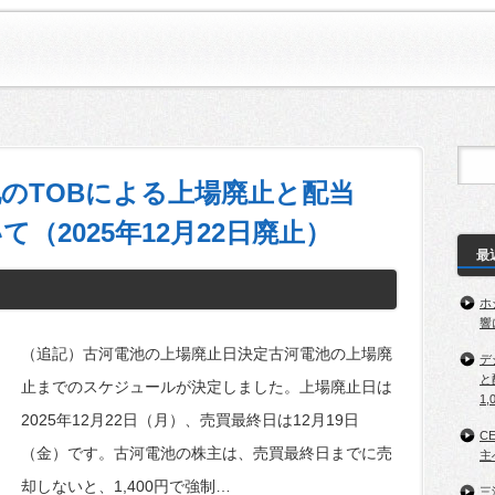
のTOBによる上場廃止と配当
（2025年12月22日廃止）
最
ホ
響
（追記）古河電池の上場廃止日決定古河電池の上場廃
デ
と
止までのスケジュールが決定しました。上場廃止日は
1,
2025年12月22日（月）、売買最終日は12月19日
C
（金）です。古河電池の株主は、売買最終日までに売
主
却しないと、1,400円で強制…
三