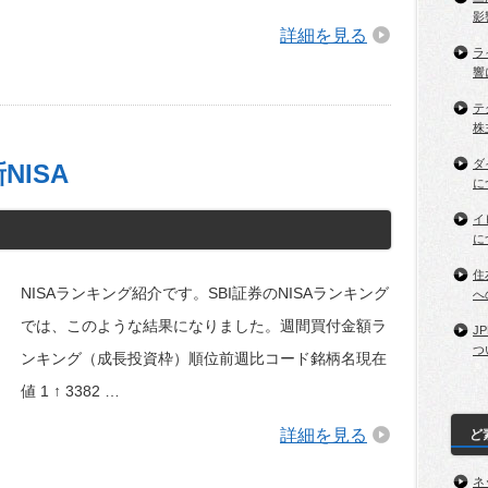
影
詳細を見る
ラ
響
テ
株
ダ
NISA
に
イ
に
住
NISAランキング紹介です。SBI証券のNISAランキング
へ
では、このような結果になりました。週間買付金額ラ
J
つ
ンキング（成長投資枠）順位前週比コード銘柄名現在
値 1 ↑ 3382 …
詳細を見る
ど
ネ