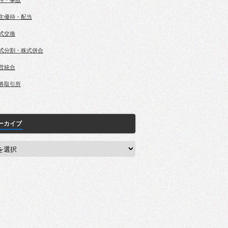
件・事故
主優待・配当
式交換
式分割・株式併合
営統合
券取引所
ーカイブ