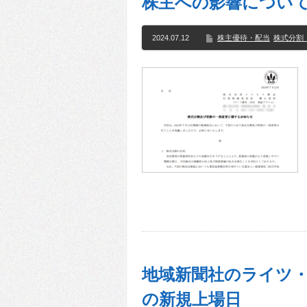
株主への影響につい
2024.07.12
株主優待・配当
株式分割
地域新聞社のライツ・オ
の新規上場日