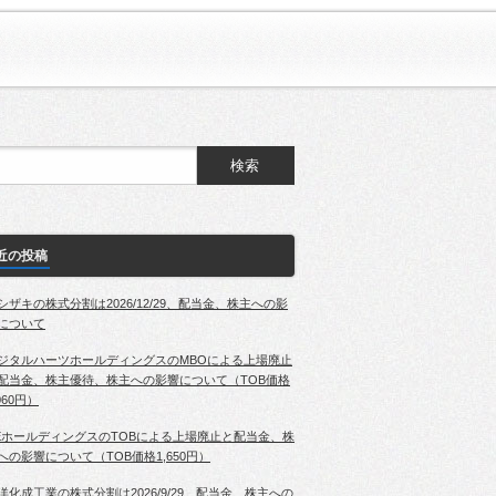
近の投稿
シザキの株式分割は2026/12/29、配当金、株主への影
について
ジタルハーツホールディングスのMBOによる上場廃止
配当金、株主優待、株主への影響について（TOB価格
060円）
EホールディングスのTOBによる上場廃止と配当金、株
への影響について（TOB価格1,650円）
洋化成工業の株式分割は2026/9/29、配当金、株主への