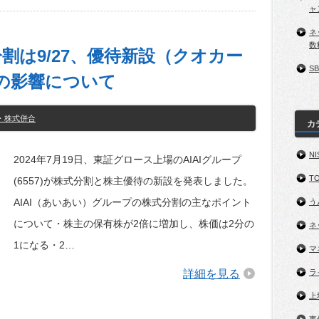
ャ
ネ
数
分割は9/27、優待新設（クオカー
S
の影響について
・株式併合
カ
NI
2024年7月19日、東証グロース上場のAIAIグループ
TO
(6557)が株式分割と株主優待の新設を発表しました。
AIAI（あいあい）グループの株式分割の主なポイント
う
について・株主の保有株が2倍に増加し、株価は2分の
ネ
1になる・2…
マ
詳細を見る
ラ
上