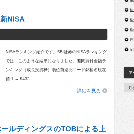
事
株
NISA
株
株
経
証
NISAランキング紹介です。SBI証券のNISAランキング
では、このような結果になりました。週間買付金額ラ
ンキング（成長投資枠）順位前週比コード銘柄名現在
ア
値 1 → 9432 …
ア
ー
詳細を見る
カ
イ
ブ
ールディングスのTOBによる上