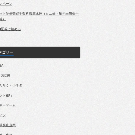
ンペーン
ット証券売買手数料徹底比較（ミニ株・単元未満株手
料）
BI証券で始める
テゴリー
SA
B2026
んちく・小ネタ
ット銀行
ネーゲーム
イツ
場廃止企業