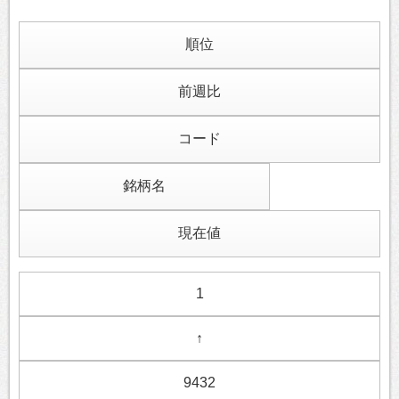
順位
前週比
コード
銘柄名
現在値
1
↑
9432