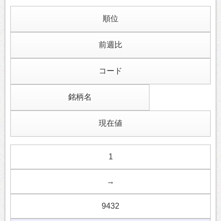
順位
前週比
コード
銘柄名
現在値
1
→
9432