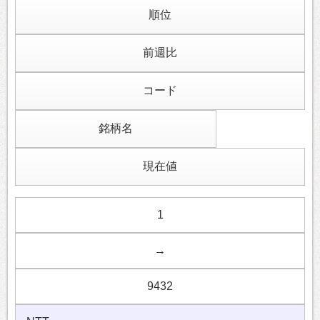
順位
前週比
コード
銘柄名
現在値
1
→
9432