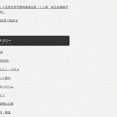
ット証券売買手数料徹底比較（ミニ株・単元未満株手
料）
BI証券で始める
テゴリー
SA
B2026
んちく・小ネタ
ット銀行
ネーゲーム
イツ
場廃止企業
件・事故