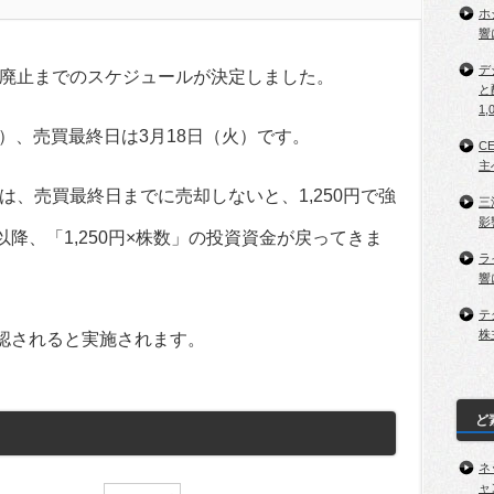
ホ
響
デ
廃止までのスケジュールが決定しました。
と
1,
水）、売買最終日は3月18日（火）です。
C
主
、売買最終日までに売却しないと、1,250円で強
三
影
以降、「1,250円×株数」の投資資金が戻ってきま
ラ
響
テ
株
承認されると実施されます。
ど
ネ
ャ