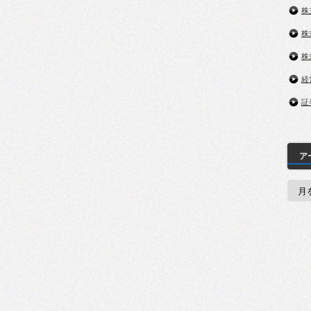
株
株
株
経
証
ア
ア
ー
カ
イ
ブ