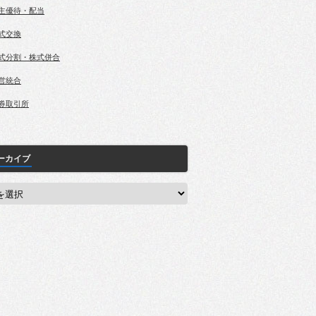
主優待・配当
式交換
式分割・株式併合
営統合
券取引所
ーカイブ