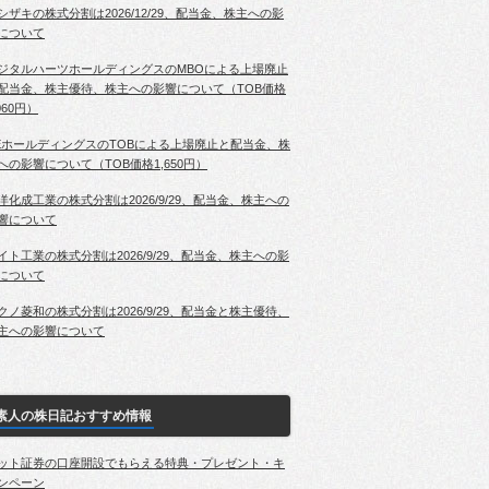
シザキの株式分割は2026/12/29、配当金、株主への影
について
ジタルハーツホールディングスのMBOによる上場廃止
配当金、株主優待、株主への影響について（TOB価格
060円）
EホールディングスのTOBによる上場廃止と配当金、株
への影響について（TOB価格1,650円）
洋化成工業の株式分割は2026/9/29、配当金、株主への
響について
イト工業の株式分割は2026/9/29、配当金、株主への影
について
クノ菱和の株式分割は2026/9/29、配当金と株主優待、
主への影響について
素人の株日記おすすめ情報
ット証券の口座開設でもらえる特典・プレゼント・キ
ンペーン