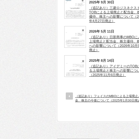
2025年 9月 30日
（追記あり）三菱ロジスネクス
TOBによる上場廃止と配当金、
優待、株主への影響について（20
年4月27日廃止）
2026年 5月 11日
（追記あり）日新商事のMBOに
上場廃止と配当金、株主優待、
への影響について（2026年10月
廃止）
2025年 8月 14日
（追記あり）アイデミーのTOB
る上場廃止と株主への影響につ
（2025年11月6日廃止）
（追記あり）フェイスのMBOによる上場廃止
金、株主の今後について（2025年1月30日廃