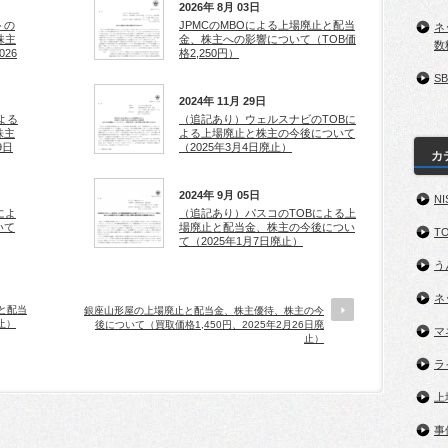
2026年 8月 03日
トの
JPMCのMBOによる上場廃止と配当
ネ
株主
金、株主への影響について（TOB価
数
26
格2,250円）
S
2024年 11月 29日
よる
（追記あり）ウェルスナビのTOBに
株主
よる上場廃止と株主の今後について
9日
（2025年3月4日廃止）
カ
2024年 9月 05日
NI
によ
（追記あり）パスコのTOBによる上
いて
場廃止と配当金、株主の今後につい
TO
て（2025年1月7日廃止）
う
ネ
と配当
銀座山形屋の上場廃止と配当金、株主優待、株主の今
止）
後について（買取価格1,450円、2025年2月26日廃
マ
止）
ラ
上
事