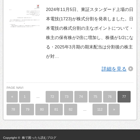
2024年11月5日、東証スタンダード上場の日
本電技(1723)が株式分割を発表しました。日
本電技の株式分割の主なポイントについて・
株主の保有株が2倍に増加し、株価が1/2にな
る・2025年3月期の期末配当は分割後の株主
が対…
詳細を見る
PAGE NAVI
«
1
…
72
73
74
75
76
77
78
79
80
81
82
…
112
»
Copyright ©
株で困ったら読むブログ