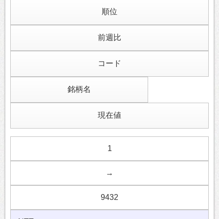
順位
前週比
コード
銘柄名
現在値
1
→
9432