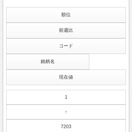
順位
前週比
コード
銘柄名
現在値
1
↑
7203