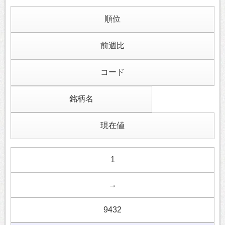
順位
前週比
コード
銘柄名
現在値
1
→
9432