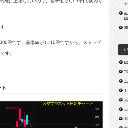
権は上場しないので、基準値で1,110円で変わり
ャ
ネ
数
ます。
S
00円です。基準値が1,110円ですから、ストップ
カ
円です。
NI
TO
う
ート
ネ
マ
ラ
上