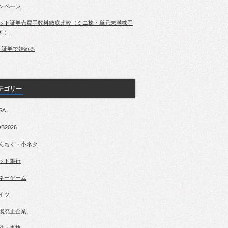
ンペーン
ット証券売買手数料徹底比較（ミニ株・単元未満株手
料）
BI証券で始める
テゴリー
SA
B2026
んちく・小ネタ
ット銀行
ネーゲーム
イツ
場廃止企業