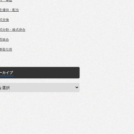
件・事故
主優待・配当
式交換
式分割・株式併合
営統合
券取引所
ーカイブ