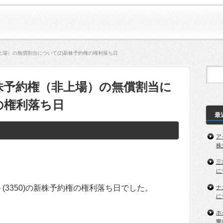
場）の無償割当について(2)新株予約権の権利落ち日
株予約権（非上場）の無償割当に
の権利落ち日
最
ア
株
三
に
ト(3350)の新株予約権の権利落ち日でした。
ナ
に
ホ
響