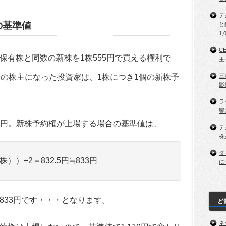
デ
の基準値
と
1,
C
保有株と同数の新株を1株555円で買える権利で
主
三
トの株主になった投資家は、1株につき1個の新株予
影
ラ
響
10円。新株予約権が上場する場合の基準値は、
テ
株
ダ
株））÷2＝832.5円≒833円
に
833円です・・・となります。
ど
ネ