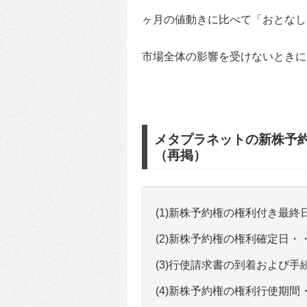
ヶ月の値動きに比べて「おとなし
市場全体の影響を受けないときに
メタプラネットの新株予
（再掲）
(1)新株予約権の権利付き最終日
(2)新株予約権の権利確定日・・
(3)行使請求書の到着および手
(4)新株予約権の権利行使期間・