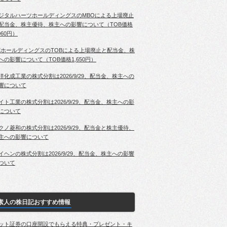
ジタルハーツホールディングスのMBOによる上場廃止
配当金、株主優待、株主への影響について（TOB価格
060円）
EホールディングスのTOBによる上場廃止と配当金、株
への影響について（TOB価格1,650円）
洋化成工業の株式分割は2026/9/29、配当金、株主への
響について
イト工業の株式分割は2026/9/29、配当金、株主への影
について
クノ菱和の株式分割は2026/9/29、配当金と株主優待、
主への影響について
イヘンの株式分割は2026/9/29、配当金、株主への影響
ついて
素人の株日記おすすめ情報
ット証券の口座開設でもらえる特典・プレゼント・キ