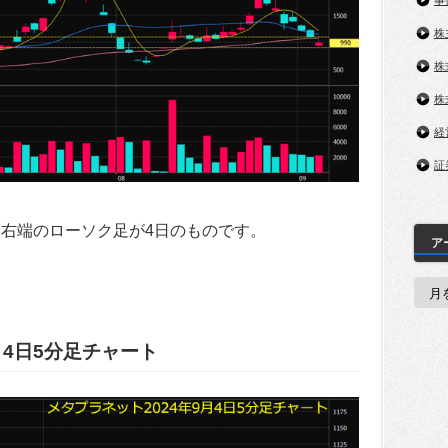
事
株
株
株
経
証
。右端のローソク足が4日のものです。
ア
ア
ー
カ
イ
ブ
月4日5分足チャート