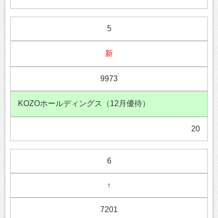
5
新
9973
KOZOホールディングス（12月優待）
20
6
↑
7201