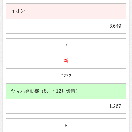
イオン
3,649
7
新
7272
ヤマハ発動機（6月・12月優待）
1,267
8