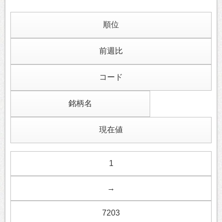
順位
前週比
コード
銘柄名
現在値
1
→
7203