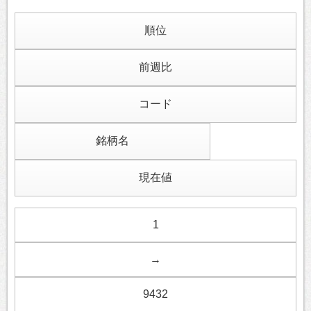
順位
前週比
コード
銘柄名
現在値
1
→
9432