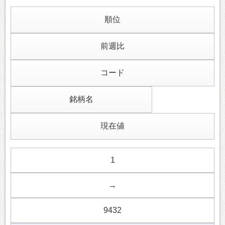
順位
前週比
コード
銘柄名
現在値
1
→
9432