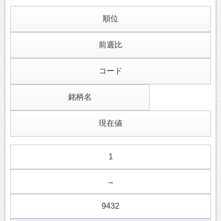
順位
前週比
コード
銘柄名
現在値
1
→
9432