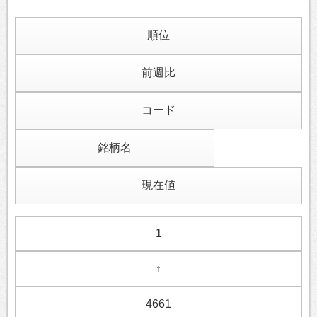
順位
前週比
コード
銘柄名
現在値
1
↑
4661