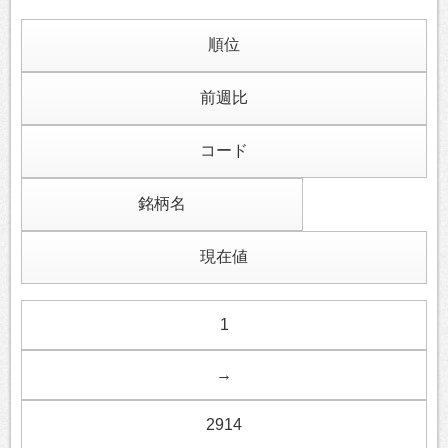
順位
前週比
コード
銘柄名
現在値
1
→
2914