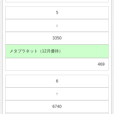
5
↓
3350
メタプラネット（12月優待）
469
6
↑
6740