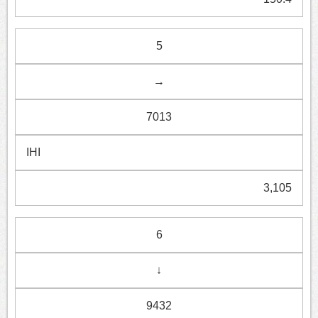
5
→
7013
IHI
3,105
6
↓
9432