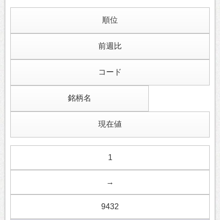
順位
前週比
コード
銘柄名
現在値
1
→
9432