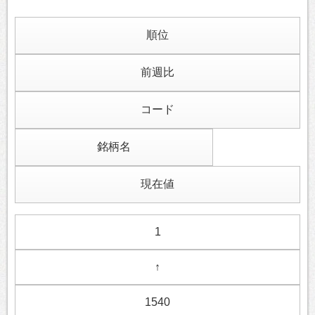
順位
前週比
コード
銘柄名
現在値
1
↑
1540