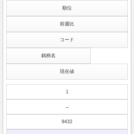
順位
前週比
コード
銘柄名
現在値
1
→
9432