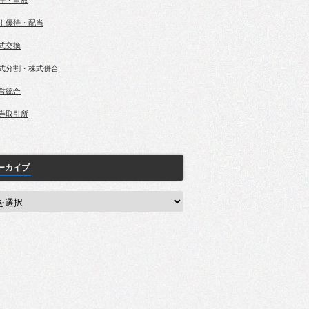
件・事故
主優待・配当
式交換
式分割・株式併合
営統合
券取引所
ーカイブ