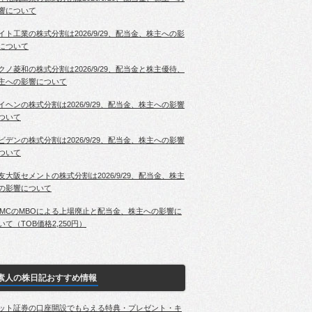
響について
イト工業の株式分割は2026/9/29、配当金、株主への影
について
クノ菱和の株式分割は2026/9/29、配当金と株主優待、
主への影響について
イヘンの株式分割は2026/9/29、配当金、株主への影響
ついて
ビデンの株式分割は2026/9/29、配当金、株主への影響
ついて
友大阪セメントの株式分割は2026/9/29、配当金、株主
の影響について
PMCのMBOによる上場廃止と配当金、株主への影響に
いて（TOB価格2,250円）
素人の株日記おすすめ情報
ット証券の口座開設でもらえる特典・プレゼント・キ