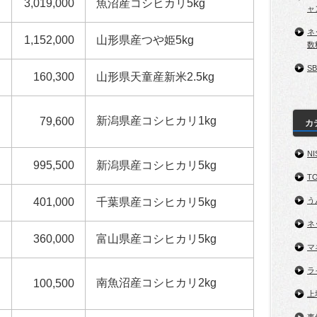
3,019,000
魚沼産コシヒカリ5kg
ャ
ネ
1,152,000
山形県産つや姫5kg
数
S
160,300
山形県天童産新米2.5kg
新潟県産コシヒカリ1kg
79,600
カ
NI
995,500
新潟県産コシヒカリ5kg
TO
う
401,000
千葉県産コシヒカリ5kg
ネ
360,000
富山県産コシヒカリ5kg
マ
ラ
南魚沼産コシヒカリ2kg
100,500
上