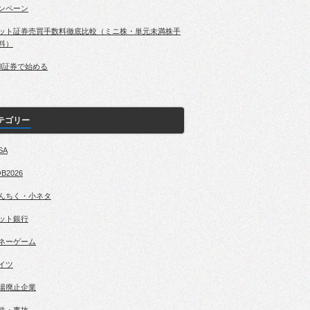
ンペーン
ット証券売買手数料徹底比較（ミニ株・単元未満株手
料）
BI証券で始める
テゴリー
SA
B2026
んちく・小ネタ
ット銀行
ネーゲーム
イツ
場廃止企業