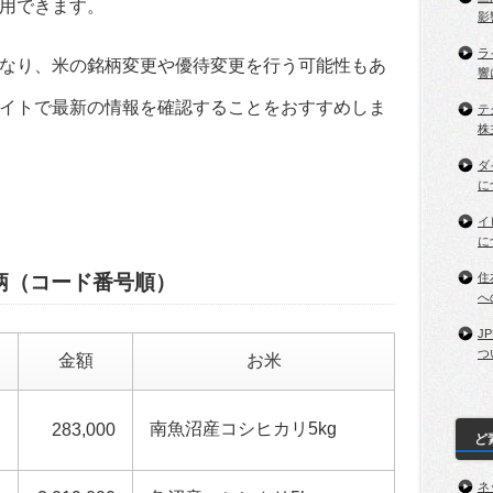
用できます。
影
ラ
なり、米の銘柄変更や優待変更を行う可能性もあ
響
イトで最新の情報を確認することをおすすめしま
テ
株
ダ
に
イ
に
柄（コード番号順）
住
へ
J
つ
ド
金額
お米
南魚沼産コシヒカリ5kg
283,000
ど
ネ