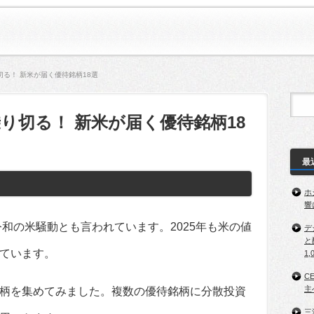
る！ 新米が届く優待銘柄18選
り切る！ 新米が届く優待銘柄18
最
ホ
響
令和の米騒動とも言われています。2025年も米の値
デ
と
ています。
1,
C
主
柄を集めてみました。複数の優待銘柄に分散投資
三