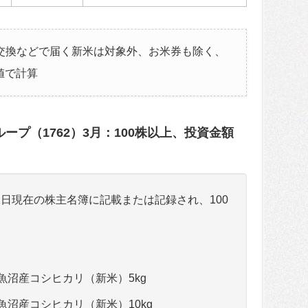
交換などで届く新米は対象外、お米券も除く、
終値で計算
ープ（1762）3月：100株以上、投資金額
31日現在の株主名簿に記載または記録され、100
南魚沼産コシヒカリ（新米）5kg
南魚沼産コシヒカリ（新米）10kg