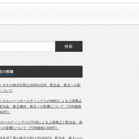
近の投稿
シザキの株式分割は2026/12/29、配当金、株主への影
について
ジタルハーツホールディングスのMBOによる上場廃止
配当金、株主優待、株主への影響について（TOB価格
060円）
EホールディングスのTOBによる上場廃止と配当金、株
への影響について（TOB価格1,650円）
洋化成工業の株式分割は2026/9/29、配当金、株主への