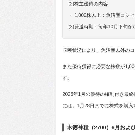
(2)株主優待の内容
・ 1,000株以上：魚沼産コシ
(3)発送時期：毎年10月下旬
収穫状況により、魚沼産以外のコ
また優待獲得に必要な株数が1,0
す。
2026年1月の優待の権利付き最終
には、1月28日までに株式を購
木徳神糧（2700）6月および1