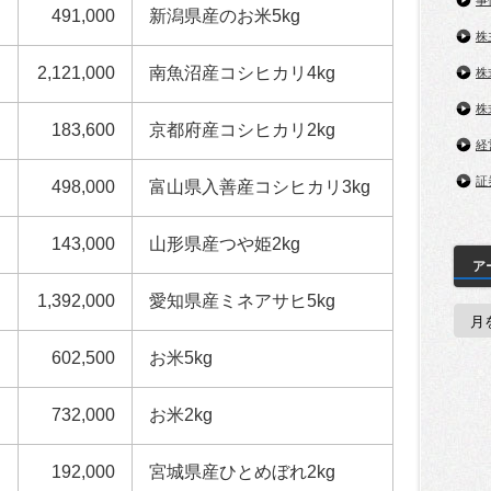
事
491,000
新潟県産のお米5kg
株
2,121,000
南魚沼産コシヒカリ4kg
株
株
183,600
京都府産コシヒカリ2kg
経
証
498,000
富山県入善産コシヒカリ3kg
143,000
山形県産つや姫2kg
ア
1,392,000
愛知県産ミネアサヒ5kg
ア
ー
カ
602,500
お米5kg
イ
ブ
732,000
お米2kg
192,000
宮城県産ひとめぼれ2kg