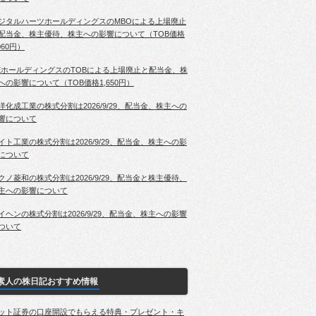
ジタルハーツホールディングスのMBOによる上場廃止
配当金、株主優待、株主への影響について（TOB価格
060円）
EホールディングスのTOBによる上場廃止と配当金、株
への影響について（TOB価格1,650円）
洋化成工業の株式分割は2026/9/29、配当金、株主への
響について
イト工業の株式分割は2026/9/29、配当金、株主への影
について
クノ菱和の株式分割は2026/9/29、配当金と株主優待、
主への影響について
イヘンの株式分割は2026/9/29、配当金、株主への影響
ついて
素人の株日記おすすめ情報
ット証券の口座開設でもらえる特典・プレゼント・キ