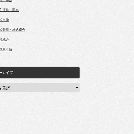
件・事故
主優待・配当
式交換
式分割・株式併合
営統合
券取引所
ーカイブ