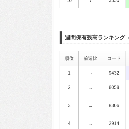
10
↓
3350
週間保有残高ランキング
順位
前週比
コード
1
→
9432
2
→
8058
3
→
8306
4
→
2914