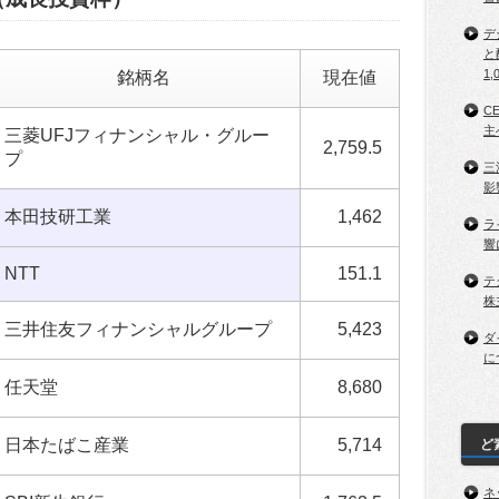
デ
と
1,
銘柄名
現在値
C
主
三菱UFJフィナンシャル・グルー
2,759.5
プ
三
影
本田技研工業
1,462
ラ
響
NTT
151.1
テ
株
三井住友フィナンシャルグループ
5,423
ダ
に
任天堂
8,680
日本たばこ産業
5,714
ど
ネ