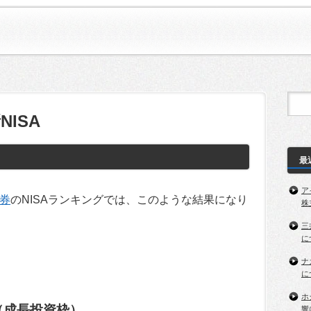
ISA
最
ア
証券
のNISAランキングでは、このような結果になり
株
三
に
ナ
に
ホ
（成長投資枠）
響