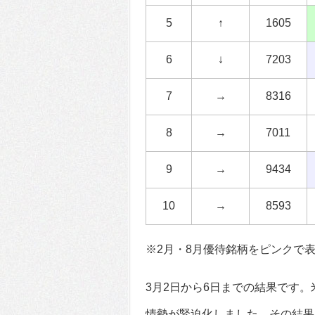
5
↑
1605
6
↓
7203
7
→
8316
8
→
7011
9
→
9434
10
→
8593
※2月・8月優待銘柄をピンクで
3月2日から6日までの結果です
情勢が緊迫化しました。その結果