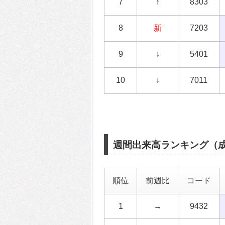
7
↑
8303
8
新
7203
9
↓
5401
10
↓
7011
週間出来高ランキング（
順位
前週比
コード
1
→
9432