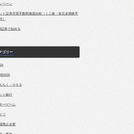
ンペーン
ット証券売買手数料徹底比較（ミニ株・単元未満株手
料）
BI証券で始める
テゴリー
SA
B2026
んちく・小ネタ
ット銀行
ネーゲーム
イツ
場廃止企業