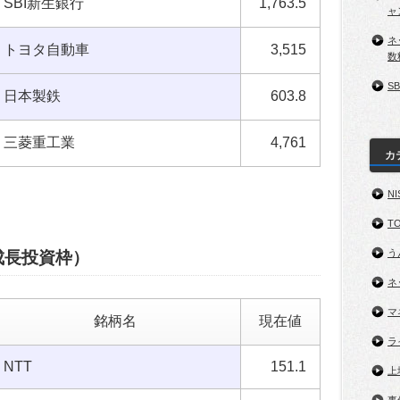
SBI新生銀行
1,763.5
ャ
ネ
トヨタ自動車
3,515
数
S
日本製鉄
603.8
三菱重工業
4,761
カ
NI
TO
う
成長投資枠）
ネ
マ
銘柄名
現在値
ラ
NTT
151.1
上