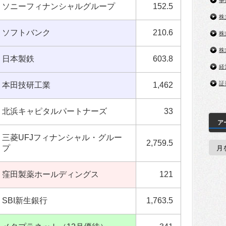
事
ソニーフィナンシャルグループ
152.5
株
ソフトバンク
210.6
株
株
日本製鉄
603.8
経
証
本田技研工業
1,462
北浜キャピタルパートナーズ
33
ア
三菱UFJフィナンシャル・グルー
2,759.5
ア
プ
ー
カ
イ
ブ
窪田製薬ホールディングス
121
SBI新生銀行
1,763.5