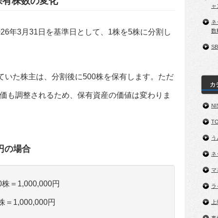
保有株数の変化
ャ
ネ
数
26年3月31日を基準日として、1株を5株に分割し
S
ていた株主は、分割後に500株を保有します。ただ
カ
価も調整されるため、保有資産の価値は変わりま
NI
TO
う
0円の場合
ネ
マ
株＝1,000,000円
ラ
＝1,000,000円
上