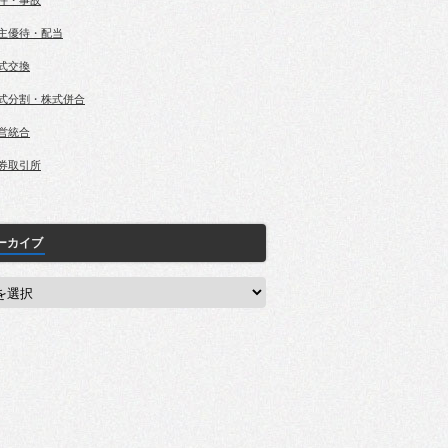
件・事故
主優待・配当
式交換
式分割・株式併合
営統合
券取引所
ーカイブ