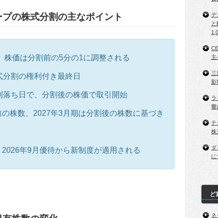
ープの株式分割の主なポイント
デ
と
1,
C
し、株価は分割前の5分の1に調整される
主
三
が株式分割の権利付き最終日
影
が権利落ち日で、分割後の株価で取引開始
ラ
響
割前の株数、2027年3月期は分割後の株数に基づき
テ
株
ダ
、2026年9月優待から新制度が適用される
に
ど
ネ