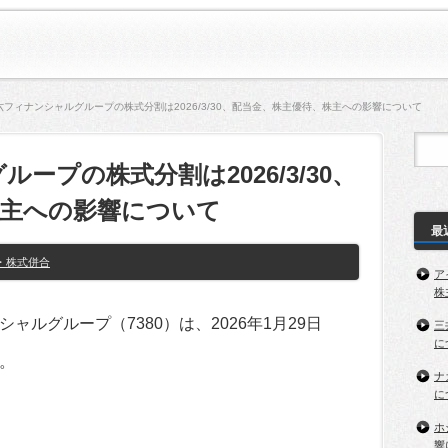
六フィナンシャルグループの株式分割は2026/3/30、配当金、株主優待、株主への影響について
ープの株式分割は2026/3/30、
株主への影響について
最
・株式併合
ア
株
ルグループ（7380）は、2026年1月29日
三
に
。
ナ
に
ホ
響