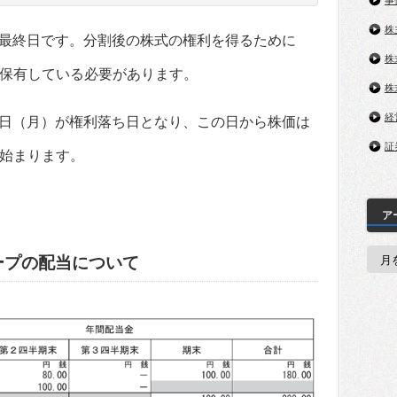
事
株
付き最終日です。分割後の株式の権利を得るために
株
保有している必要があります。
株
経
30日（月）が権利落ち日となり、この日から株価は
証
始まります。
ア
ア
ープの配当について
ー
カ
イ
ブ