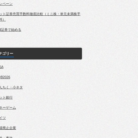
ンペーン
ット証券売買手数料徹底比較（ミニ株・単元未満株手
料）
BI証券で始める
テゴリー
SA
B2026
んちく・小ネタ
ット銀行
ネーゲーム
イツ
場廃止企業