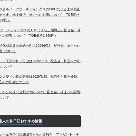
ジタルハーツホールディングスのMBOによる上場廃止
配当金、株主優待、株主への影響について（TOB価格
060円）
EホールディングスのTOBによる上場廃止と配当金、株
への影響について（TOB価格1,650円）
洋化成工業の株式分割は2026/9/29、配当金、株主への
響について
イト工業の株式分割は2026/9/29、配当金、株主への影
について
クノ菱和の株式分割は2026/9/29、配当金と株主優待、
主への影響について
イヘンの株式分割は2026/9/29、配当金、株主への影響
ついて
素人の株日記おすすめ情報
ット証券の口座開設でもらえる特典・プレゼント・キ