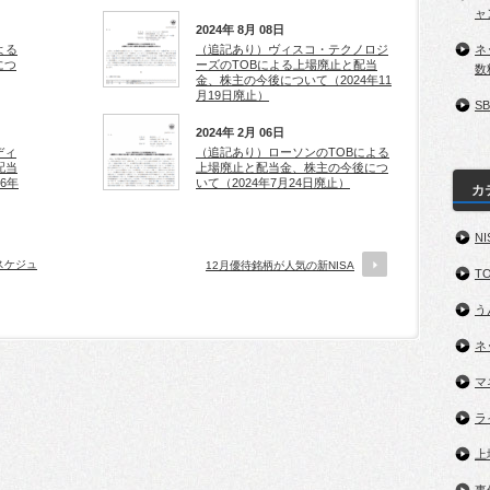
ャ
2024年 8月 08日
ネ
よる
（追記あり）ヴィスコ・テクノロジ
につ
ーズのTOBによる上場廃止と配当
数
金、株主の今後について（2024年11
月19日廃止）
S
2024年 2月 06日
ディ
（追記あり）ローソンのTOBによる
配当
上場廃止と配当金、株主の今後につ
6年
いて（2024年7月24日廃止）
カ
NI
スケジュ
12月優待銘柄が人気の新NISA
TO
う
ネ
マ
ラ
上