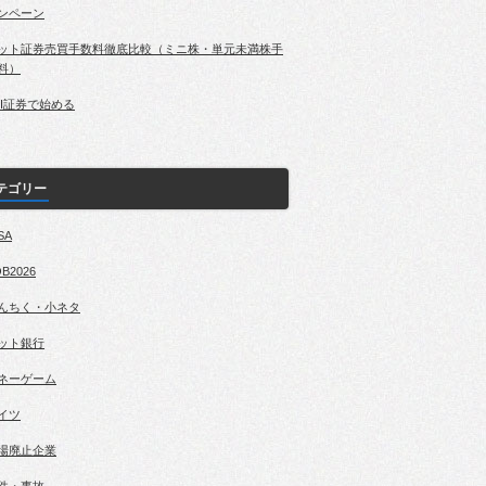
ンペーン
ット証券売買手数料徹底比較（ミニ株・単元未満株手
料）
BI証券で始める
テゴリー
SA
B2026
んちく・小ネタ
ット銀行
ネーゲーム
イツ
場廃止企業