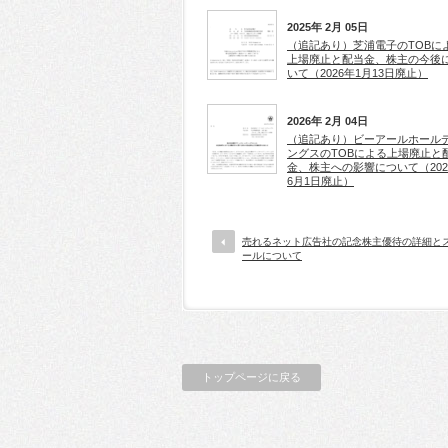
2025年 2月 05日
（追記あり）芝浦電子のTOBに
上場廃止と配当金、株主の今後
いて（2026年1月13日廃止）
2026年 2月 04日
（追記あり）ビーアールホール
ングスのTOBによる上場廃止と
金、株主への影響について（202
6月1日廃止）
売れるネット広告社の記念株主優待の詳細と
ールについて
トップページに戻る