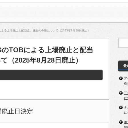
Bによる上場廃止と配当金、株主の今後について（2025年8月28日廃止）
SのTOBによる上場廃止と配当
（2025年8月28日廃止）
最
ア
株
三
に
ナ
場廃止日決定
に
ホ
響