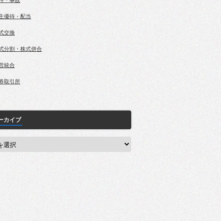
件・事故
主優待・配当
式交換
式分割・株式併合
営統合
券取引所
ーカイブ