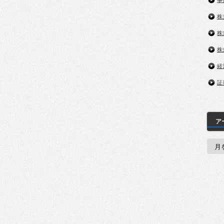
事
株
株
株
経
証
ア
ア
ー
カ
イ
ブ