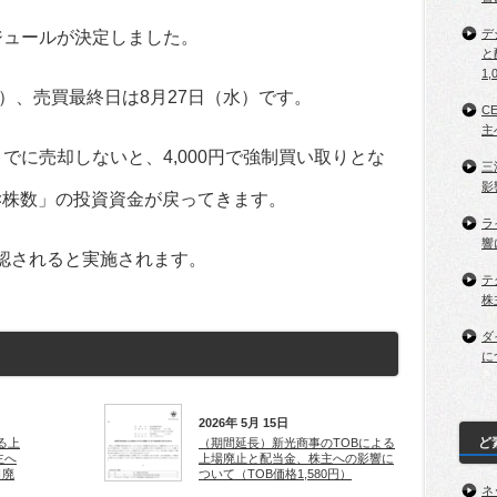
デ
ジュールが決定しました。
と
1,
木）、売買最終日は8月27日（水）です。
C
主
までに売却しないと、4,000円で強制買い取りとな
三
影
0円×株数」の投資資金が戻ってきます。
ラ
響
承認されると実施されます。
テ
株
ダ
に
2026年 5月 15日
ど
る上
（期間延長）新光商事のTOBによる
主へ
上場廃止と配当金、株主への影響に
日廃
ついて（TOB価格1,580円）
ネ