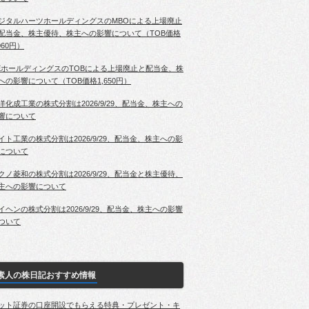
ジタルハーツホールディングスのMBOによる上場廃止
配当金、株主優待、株主への影響について（TOB価格
060円）
EホールディングスのTOBによる上場廃止と配当金、株
への影響について（TOB価格1,650円）
洋化成工業の株式分割は2026/9/29、配当金、株主への
響について
イト工業の株式分割は2026/9/29、配当金、株主への影
について
クノ菱和の株式分割は2026/9/29、配当金と株主優待、
主への影響について
イヘンの株式分割は2026/9/29、配当金、株主への影響
ついて
素人の株日記おすすめ情報
ット証券の口座開設でもらえる特典・プレゼント・キ