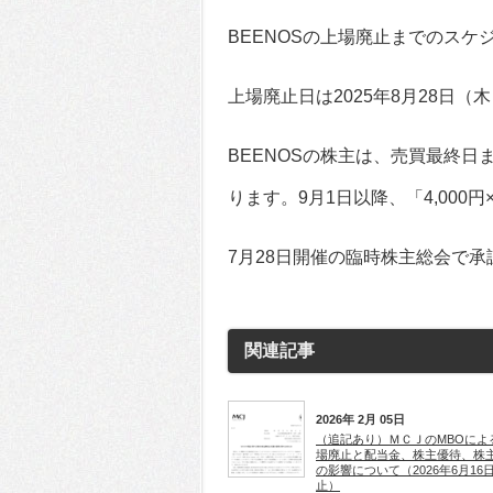
BEENOSの上場廃止までのスケ
上場廃止日は2025年8月28日（
BEENOSの株主は、売買最終日
ります。9月1日以降、「4,00
7月28日開催の臨時株主総会で
関連記事
2026年 2月 05日
（追記あり）ＭＣＪのMBOによ
場廃止と配当金、株主優待、株
の影響について（2026年6月16
止）