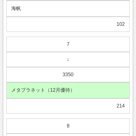
海帆
102
7
↓
3350
メタプラネット（12月優待）
214
8