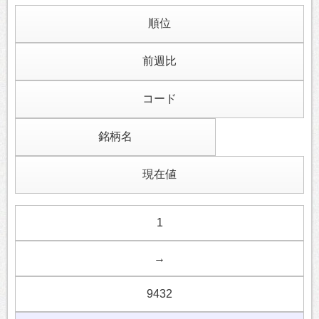
順位
前週比
コード
銘柄名
現在値
1
→
9432