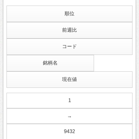
順位
前週比
コード
銘柄名
現在値
1
→
9432