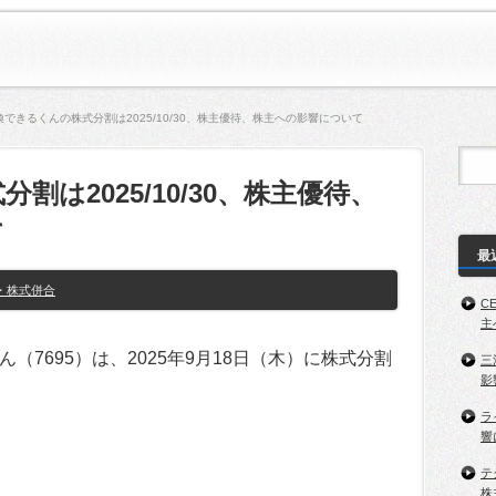
換できるくんの株式分割は2025/10/30、株主優待、株主への影響について
は2025/10/30、株主優待、
て
最
・株式併合
C
主
7695）は、2025年9月18日（木）に株式分割
三
影
ラ
響
テ
株