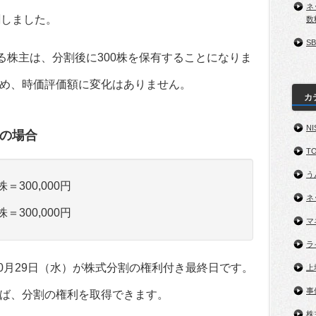
ネ
割しました。
数
S
る株主は、分割後に300株を保有することになりま
め、時価評価額に変化はありません。
カ
NI
円の場合
TO
う
株＝300,000円
ネ
株＝300,000円
マ
ラ
10月29日（水）が株式分割の権利付き最終日です。
上
事
ば、分割の権利を取得できます。
株