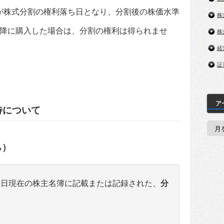
木）が株式分割の権利落ち日となり、分割後の株価水準
株
降に購入した場合は、分割の権利は得られませ
株
経
証
ア
待について
ア
ー
カ
ら）
イ
ブ
31日現在の株主名簿に記載または記録された、
分