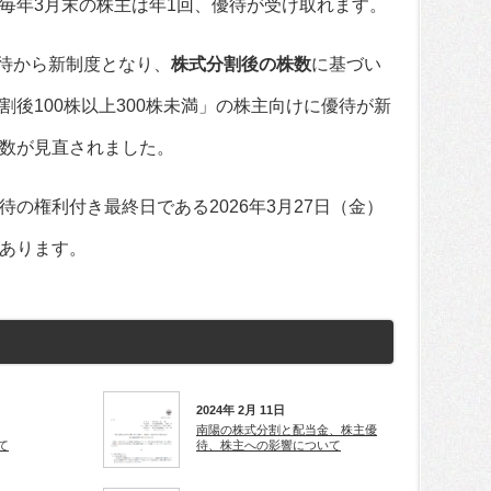
毎年3月末の株主は年1回、優待が受け取れます。
優待から新制度となり、
株式分割後の株数
に基づい
後100株以上300株未満」の株主向けに優待が新
数が見直されました。
の権利付き最終日である2026年3月27日（金）
あります。
2024年 2月 11日
南陽の株式分割と配当金、株主優
て
待、株主への影響について