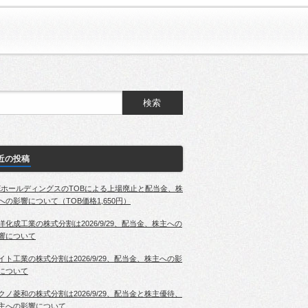
近の投稿
EホールディングスのTOBによる上場廃止と配当金、株
への影響について（TOB価格1,650円）
洋化成工業の株式分割は2026/9/29、配当金、株主への
響について
イト工業の株式分割は2026/9/29、配当金、株主への影
について
クノ菱和の株式分割は2026/9/29、配当金と株主優待、
主への影響について