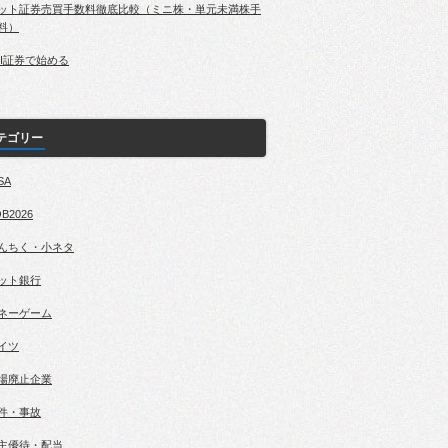
ット証券売買手数料徹底比較（ミニ株・単元未満株手
料）
BI証券で始める
テゴリー
SA
B2026
んちく・小ネタ
ット銀行
ネーゲーム
イツ
場廃止企業
件・事故
主優待・配当