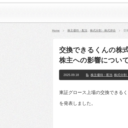
Home
株主優待・配当
,
株式分割・株式併合
交
交換できるくんの株式分割
株主への影響につい
2025.09.18
株主優待・配当
株式分割
東証グロース上場の交換できるくん（
を発表しました。