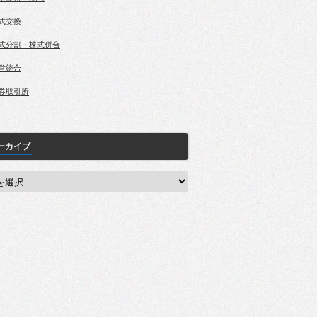
式交換
式分割・株式併合
営統合
券取引所
ーカイブ