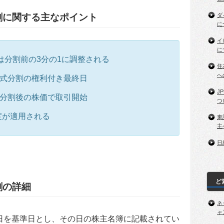
割に関する主なポイント
ダ
に
イ
に
は分割前の3分の1に調整される
住
へ
が株式分割の権利付き最終日
J
から分割後の株価で取引開始
つ
制度が適用される
東
主
日
ど
割の詳細
ネ
ャ
31日を基準日とし、その日の株主名簿に記載されてい