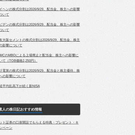
イヘンの株式分割は2026/9/29、配当金、株主への影響
ついて
ビデンの株式分割は2026/9/29、配当金、株主への影響
ついて
友大阪セメントの株式分割は2026/9/29、配当金、株主
の影響について
PMCのMBOによる上場廃止と配当金、株主への影響に
いて（TOB価格2,250円）
計電算の株式分割は2026/9/29、配当金と株主優待、株
への影響について
経平均乱高下が続く新NISA
素人の株日記おすすめ情報
ット証券の口座開設でもらえる特典・プレゼント・キ
ンペーン