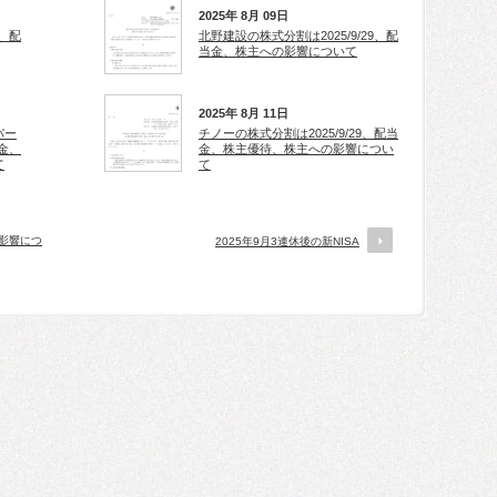
2025年 8月 09日
9、配
北野建設の株式分割は2025/9/29、配
当金、株主への影響について
2025年 8月 11日
パー
チノーの株式分割は2025/9/29、配当
当金、
金、株主優待、株主への影響につい
て
て
の影響につ
2025年9月3連休後の新NISA